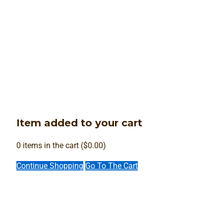
Item added to your cart
0
items in the cart (
$
0.00
)
Continue Shopping
Go To The Cart