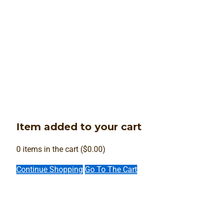
Item added to your cart
0
items in the cart (
$
0.00
)
Continue Shopping
Go To The Cart